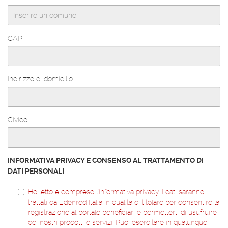
CAP
Indirizzo di domicilio
Civico
L
INFORMATIVA PRIVACY E CONSENSO AL TRATTAMENTO DI
B
DATI PERSONALI
L
_
Ho letto e compreso l'informativa privacy. I dati saranno
trattati da Edenred Italia in qualità di titolare per consentire la
S
registrazione al portale beneficiari e permetterti di usufruire
E
dei nostri prodotti e servizi. Puoi esercitare in qualunque
Z