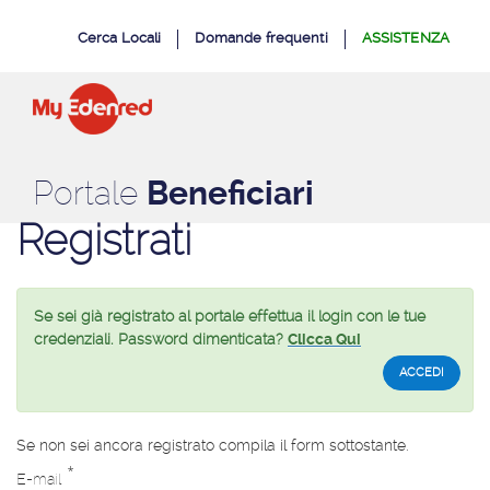
Portale
Salta al contenuto
Cerca Locali
Domande frequenti
ASSISTENZA
Beneficiari
Edenred:
registrazione
Portale
Beneficiari
Registrati
Se sei già registrato al portale effettua il login con le tue
credenziali. Password dimenticata?
Clicca Qui
ACCEDI
Se non sei ancora registrato compila il form sottostante.
*
D
E-mail