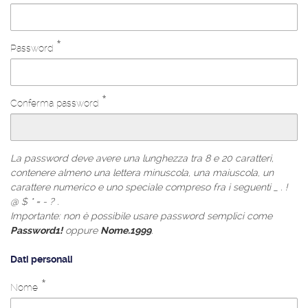
a
t
i
*
Password
d
i
a
c
*
Conferma password
c
e
s
s
La password deve avere una lunghezza tra 8 e 20 caratteri,
o
contenere almeno una lettera minuscola, una maiuscola, un
carattere numerico e uno speciale compreso fra i seguenti _ . !
@ $ * = - ? .
Importante: non è possibile usare password semplici come
Password1!
oppure
Nome.1999
.
Dati personali
*
Nome