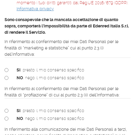
momento i tuoi diritti garantiti dal Reg.UE 2016/679 (GDPR).
I
Informativa privacy
O
N
Sono consapevole che la mancata accettazione di quanto
E
sopra, comporterà l’impossibilità da parte di Edenred Italia S.r.l.
_
di rendere il Servizio.
C
In riferimento al conferimento dei miei Dati Personali per le
O
finalità di “marketing e statistiche” cui al punto 2.3 (i)
N
dell’Informativa:
S
E
N
SI
, presto il mio consenso specifico
S
NO
, nego il mio consenso specifico
I
In riferimento al conferimento dei miei Dati Personali per le
finalità di “profilazione” di cui al punto 2.3 (ii) dell’Informativa:
SI
, presto il mio consenso specifico
NO
, nego il mio consenso specifico
In riferimento alla comunicazione dei miei Dati Personali a terzi,