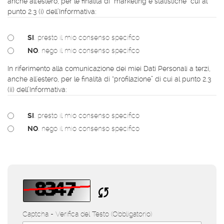
anche all'estero, per le finalità di “marketing e statistiche” cui al
punto 2.3 (i) dell’Informativa:
SI
, presto il mio consenso specifico
NO
, nego il mio consenso specifico
In riferimento alla comunicazione dei miei Dati Personali a terzi,
anche all'estero, per le finalità di “profilazione” di cui al punto 2.3
(ii) dell’Informativa:
SI
, presto il mio consenso specifico
NO
, nego il mio consenso specifico
Verifica del Testo
(Obbligatorio)