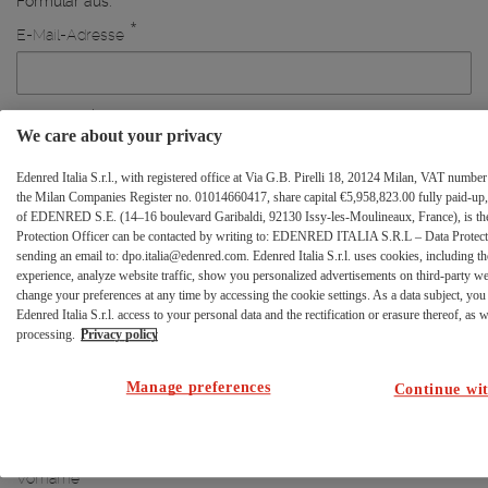
Formular aus.
*
A
E-Mail-Adresse
n
m
e
*
Password
l
We care about your privacy
d
e
Edenred Italia S.r.l., with registered office at Via G.B. Pirelli 18, 20124 Milan, VAT numb
d
the Milan Companies Register no. 01014660417, share capital €5,958,823.00 fully paid-up, 
*
Neues Passwort wiederholen
a
of EDENRED S.E. (14–16 boulevard Garibaldi, 92130 Issy-les-Moulineaux, France), is the 
Protection Officer can be contacted by writing to: EDENRED ITALIA S.R.L – Data Protectio
t
sending an email to: dpo.italia@edenred.com. Edenred Italia S.r.l. uses cookies, including th
e
experience, analyze website traffic, show you personalized advertisements on third-party w
n
change your preferences at any time by accessing the cookie settings. As a data subject, you 
Das Passwort muss eine Länge zwischen
8 und 20 Zeichen
Edenred Italia S.r.l. access to your personal data and the rectification or erasure thereof, as we
haben und mindestens
einen Kleinbuchstaben, einen
processing.
Privacy policy
Großbuchstaben, eine Ziffer und ein Sonderzeichen aus den
folgenden _ . ! $ * = - ? enthalten.
. Das Passwort muss sich auch
Manage preferences
von den zuvor verwendeten unterscheiden.
Continue wit
Personaldaten
*
Vorname