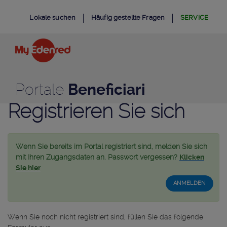
Portale
Zum Inhalt wechseln
Lokale suchen
Häufig gestellte Fragen
SERVICE
Beneficiari
Edenred:
registrazione
Portale
Beneficiari
Registrieren Sie sich
Wenn Sie bereits im Portal registriert sind, melden Sie sich
mit Ihren Zugangsdaten an. Passwort vergessen?
Klicken
Sie hier
ANMELDEN
Wenn Sie noch nicht registriert sind, füllen Sie das folgende