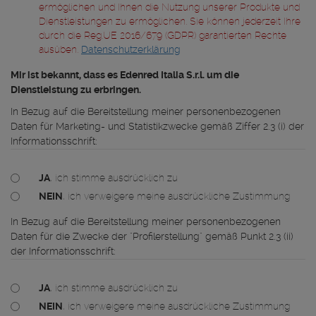
ermöglichen und Ihnen die Nutzung unserer Produkte und
Z
Dienstleistungen zu ermöglichen. Sie können jederzeit Ihre
I
durch die Reg.UE 2016/679 (GDPR) garantierten Rechte
O
ausüben.
Datenschutzerklärung
N
E
Mir ist bekannt, dass es Edenred Italia S.r.l. um die
_
Dienstleistung zu erbringen.
C
In Bezug auf die Bereitstellung meiner personenbezogenen
O
Daten für Marketing- und Statistikzwecke gemäß Ziffer 2.3 (i) der
N
Informationsschrift:
S
E
N
JA
, ich stimme ausdrücklich zu
S
NEIN
, ich verweigere meine ausdrückliche Zustimmung
I
In Bezug auf die Bereitstellung meiner personenbezogenen
Daten für die Zwecke der "Profilerstellung" gemäß Punkt 2.3 (ii)
der Informationsschrift:
JA
, ich stimme ausdrücklich zu
NEIN
, ich verweigere meine ausdrückliche Zustimmung